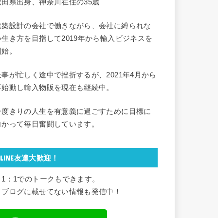
秋田県出身、神奈川在住の35歳
建築設計の会社で働きながら、会社に縛られな
い生き方を目指して2019年から輸入ビジネスを
開始。
仕事が忙しく途中で挫折するが、2021年4月から
再始動し輸入物販を現在も継続中。
一度きりの人生を有意義に過ごすために目標に
向かって毎日奮闘しています。
LINE友達大歓迎！
・1：1でのトークもできます。
・ブログに載せてない情報も発信中！